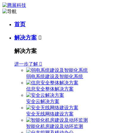
首页
解决方案

解决方案
进一步了解

弱电系统建设及智能化系统
信息安全整体解决方案
安全云解决方案
安全无线网络建设方案
智能化机房建设及动环监测