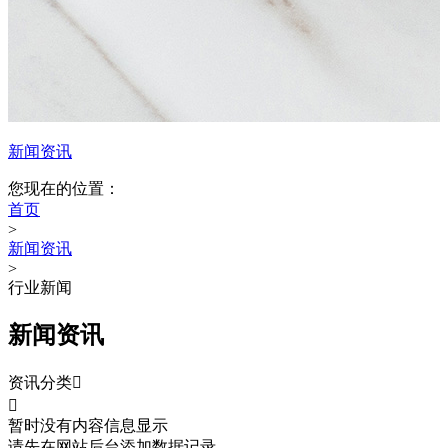
新闻资讯
您现在的位置：
首页
>
新闻资讯
>
行业新闻
新闻资讯
资讯分类


暂时没有内容信息显示
请先在网站后台添加数据记录。