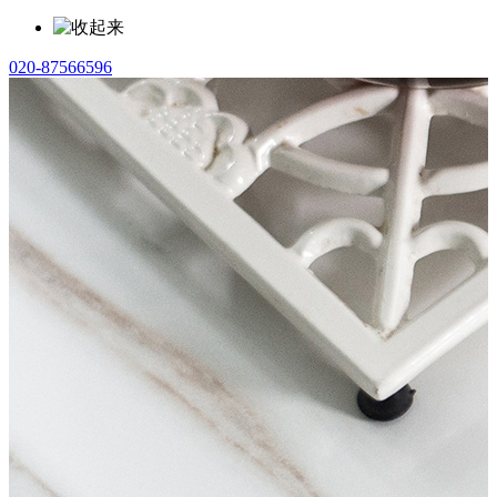
020-87566596