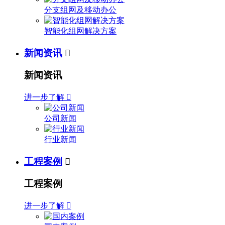
分支组网及移动办公
智能化组网解决方案
新闻资讯

新闻资讯
进一步了解

公司新闻
行业新闻
工程案例

工程案例
进一步了解
